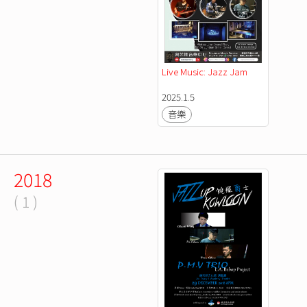
Live Music: Jazz Jam
2025.1.5
音樂
2018
( 1 )