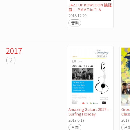
JAZZ UP KOWLOON 饒擺
爵士: P.M.V Trio "L.A. 
Bebop project"
2018.12.29
音樂
2017
( 2 )
Amazing Guitars 2017 – 
Groo
Surfing Holiday
Class
2017.6.17
2017
音樂
音