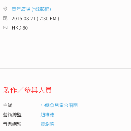
青年廣場 (Y綜藝館)
2015-08-21 ( 7:30 PM )
HKD 80
製作／參與人員
主辦
小鱒魚兒童合唱團
藝術總監
趙維德
音樂總監
黃淵德