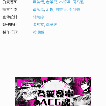
負責導師
韋美儀
,
老蕙兒
,
林綺婷
,
何君遜
鋼琴伴奏
黃永森
,
孟蝶
,
劉鎧怡
,
李啟慧
宣傳設計
林綺婷
製作助理
張熙文
,
鄭樂瑤
製作行政
黃淵麟