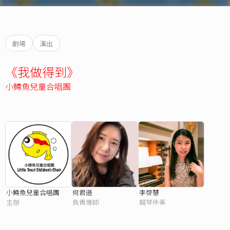
劇場
演出
《我做得到》
小鱒魚兒童合唱團
小鱒魚兒童合唱團
何君遜
李啓慧
主辦
負責導師
鋼琴伴奏