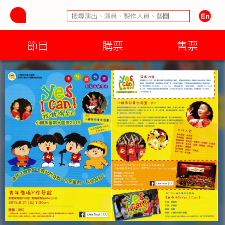
節目
購票
售票