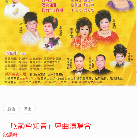
戲曲
演出
「欣韻會知音」粵曲演唱會
欣韻軒