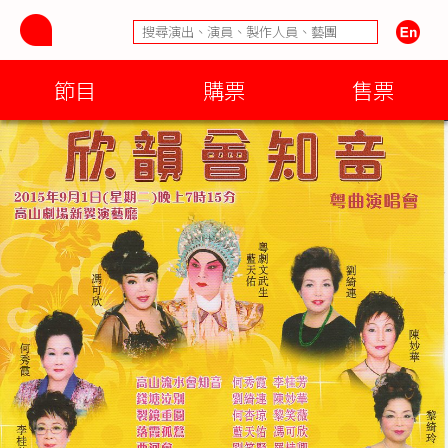
節目
購票
售票