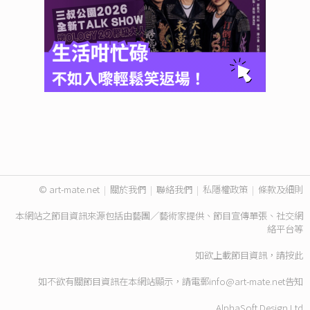
© art-mate.net
|
關於我們
|
聯絡我們
|
私隱權政策
|
條款及細則
本網站之節目資訊來源包括由藝團／藝術家提供、節目宣傳單張、社交網
絡平台等
如欲上載節目資訊，請
按此
如不欲有關節目資訊在本網站顯示，請電郵
info@art-mate.net
告知
AlphaSoft Design Ltd