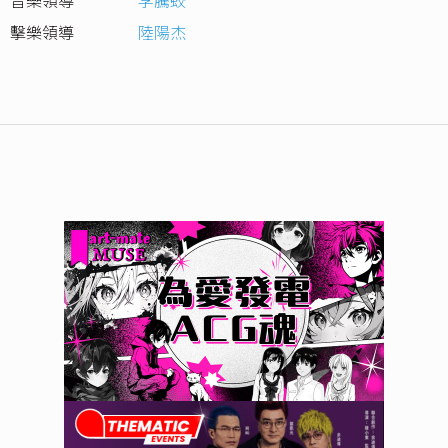
音樂領導
李騰蛟
擊樂領導
陸陽杰