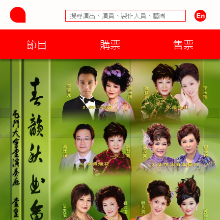
節目
購票
售票