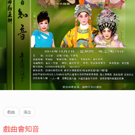
戲曲
演出
戲曲會知音