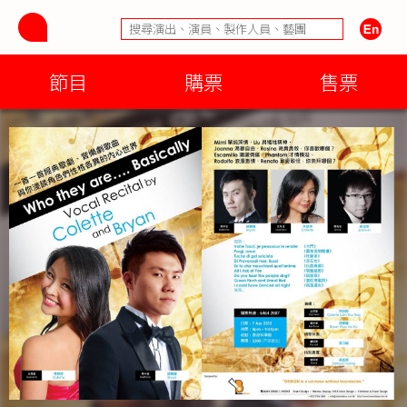
節目
購票
售票