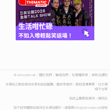
© art-mate.net
|
關於我們
|
聯絡我們
|
私隱權政策
|
條款及細則
本網站之節目資訊來源包括由藝團／藝術家提供、節目宣傳單張、社交網
絡平台等
如欲上載節目資訊，請
按此
如不欲有關節目資訊在本網站顯示，請電郵
info@art-mate.net
告知