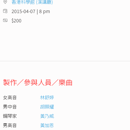
香港科學館 (演講廳)
2015-04-07 | 8 pm
$200
製作／參與人員／樂曲
女高音
林舒婷
男中音
胡顥耀
鋼琴家
黃乃威
男高音
黃加恩