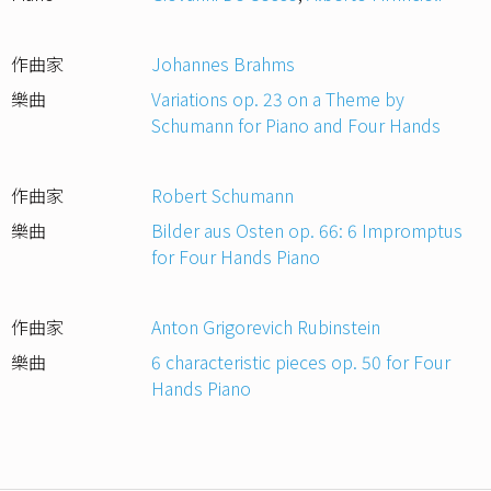
作曲家
Johannes Brahms
樂曲
Variations op. 23 on a Theme by
Schumann for Piano and Four Hands
作曲家
Robert Schumann
樂曲
Bilder aus Osten op. 66: 6 Impromptus
for Four Hands Piano
作曲家
Anton Grigorevich Rubinstein
樂曲
6 characteristic pieces op. 50 for Four
Hands Piano