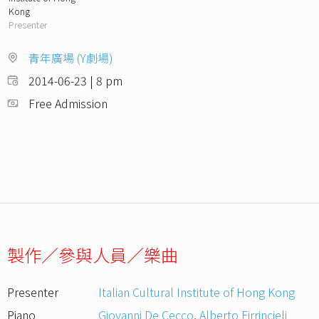
Kong
Presenter
青年廣場 (Y劇場)
2014-06-23 | 8 pm
Free Admission
製作／參與人員／樂曲
Presenter
Italian Cultural Institute of Hong Kong
Piano
Giovanni De Cecco
,
Alberto Firrincieli