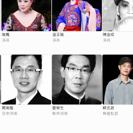
南鳳
溫玉瑜
陳金成
演員
演員
演員
周熾楷
曾榮生
蘇志昌
音樂領導
擊樂領導
舞臺監督