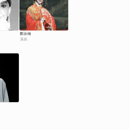
鄭詠梅
演員