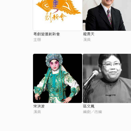
粵劇營運創新會
龍貫天
主辦
演員
宋洪波
區文鳳
演員
編劇／改編