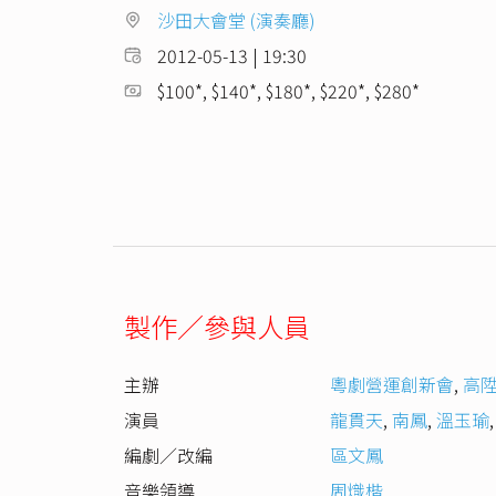
沙田大會堂 (演奏廳)
2012-05-13 | 19:30
$100*, $140*, $180*, $220*, $280*
製作／參與人員
主辦
粵劇營運創新會
,
高
演員
龍貫天
,
南鳳
,
溫玉瑜
編劇／改編
區文鳳
音樂領導
周熾楷