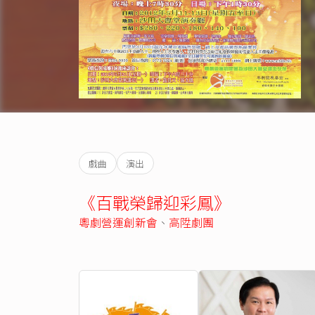
戲曲
演出
《百戰榮歸迎彩鳳》
粵劇營運創新會
、
高陞劇團