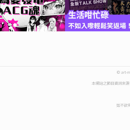
© art-m
本網站之節目資訊來源
如不欲