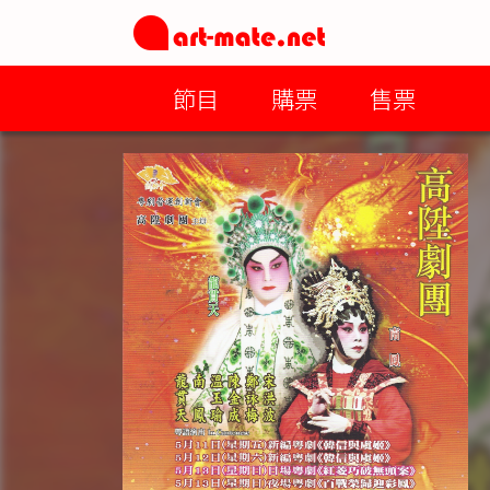
節目
購票
售票