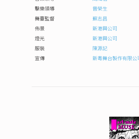
擊樂領導
曾榮生
舞臺監督
蘇志昌
佈景
新港興公司
燈光
新港興公司
服裝
陳源記
宣傳
新粵舞台製作有限公