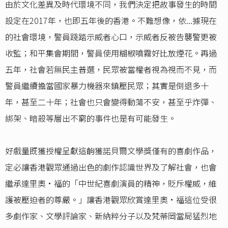
由於文化差異及時代環境不同，我們決定把故事發生的時間
設定在2017年，也即五年後的香港。不難想像，依...據現在
的社會環境，警員踐踏示威者心口，示威者反被告襲警更被
收監；和平集會期間，警員使用糊椒噴霧好比放煙花。再過
五年，社會若無民主普選，民眾被當權者視為視而不見，而
警員繼續擔當國家暴力機器來鎮壓民眾；其實是倒退多十
年，甚至二十年；社會也只會變得動蕩不安，甚至乎炸彈、
綁架、暗殺等層出不窮的事件也是有可能發生。
好戲量既獲授權呈獻這齣獲諾貝爾文學獎僅有的喜劇作品，
定必讓香港觀眾通過出色的劇作認識世界及了解社會，也會
繼承達里奧•福的「中世紀喜劇演員的精神，貶斥權威，維
護被壓迫者的尊嚴。」讓香港觀眾欣賞達里奧•福這位受很
多劇作家、文學評論家、新納粹分子以及梵蒂岡當局猛烈地