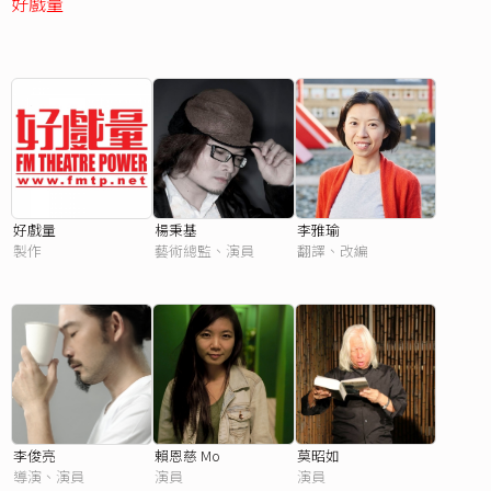
好戲量
好戲量
楊秉基
李雅瑜
製作
藝術總監、演員
翻譯、改編
李俊亮
賴恩慈 Mo
莫昭如
導演、演員
演員
演員