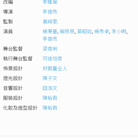
改編
李雅瑜
導演
李俊亮
監製
黃綺雯.
演員
楊秉基
,
賴恩慈
,
莫昭如
,
楊秀卓
,
李小明
,
李俊亮
舞台監督
梁俊俐
執行舞台監督
司徒培傑
佈景設計
好戲量仝人
燈光設計
陳子文
音響設計
田浩文
服裝設計
陳裕君
化妝及造型設計
陳裕君