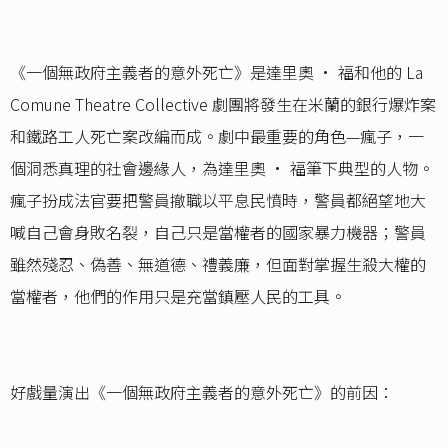
《一個無政府主義者的意外死亡》是達里奧 • 福和他的 La
Comune Theatre Collective 劇團將發生在米蘭的銀行爆炸案
和鐵路工人死亡案改編而成。劇中最重要的角色—瘋子，一
個洞悉真理的社會邊緣人，為達里奧 • 福筆下典型的人物。
瘋子扮成法官要把警員撤職以平息民憤時，警員都絕望地大
喊自己會身敗名裂，自己只是當權者的國家暴力機器；警員
雖然殘忍、偽善、無道德、禮義廉，但面對掌握生殺大權的
當權者，他們的作用只是充當鎮壓人民的工具。
好戲量演出《一個無政府主義者的意外死亡》的前因：