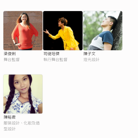
梁俊俐
司徒培傑
陳子文
舞台監督
執行舞台監督
燈光設計
陳裕君
服裝設計、化妝及造
型設計