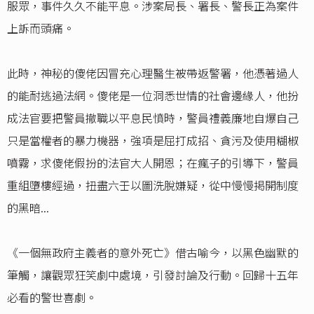
服眾，事件久久不能平息。涉案局長、署長、警長正為案件
上訴而頭痛。
此時，神秘的傻佬因冒充心理醫生被帶返警署，他憑著過人
的能耐逃過法網。傻佬是一位洞悉世情的社會邊緣人，他扮
成法官要把警員撤職以平息民憤時，警員禮義廉地自爆自己
只是當權者的暴力機器，強項是屈打成招、貪污及使用糊椒
噴霧，求傻佬假扮的法官大人開恩；在瘋子的引導下，警員
重組墮樓經過，扭盡六壬以圖洗脫嫌疑，從中慢慢掲開制度
的黑暗...
《一個無政府主義者的意外死亡》借古喻今，以黑色幽默的
筆觸，讓觀眾狂笑劇中處境，引發討論及行動。回歸十五年
必看的警世喜劇。