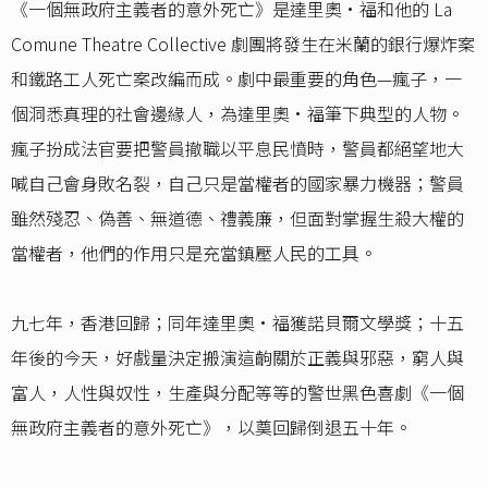
《一個無政府主義者的意外死亡》是達里奧•福和他的 La
Comune Theatre Collective 劇團將發生在米蘭的銀行爆炸案
和鐵路工人死亡案改編而成。劇中最重要的角色—瘋子，一
個洞悉真理的社會邊緣人，為達里奧•福筆下典型的人物。
瘋子扮成法官要把警員撤職以平息民憤時，警員都絕望地大
喊自己會身敗名裂，自己只是當權者的國家暴力機器；警員
雖然殘忍、偽善、無道德、禮義廉，但面對掌握生殺大權的
當權者，他們的作用只是充當鎮壓人民的工具。
九七年，香港回歸；同年達里奧•福獲諾貝爾文學獎；十五
年後的今天，好戲量決定搬演這齣關於正義與邪惡，窮人與
富人，人性與奴性，生產與分配等等的警世黑色喜劇《一個
無政府主義者的意外死亡》，以奠回歸倒退五十年。