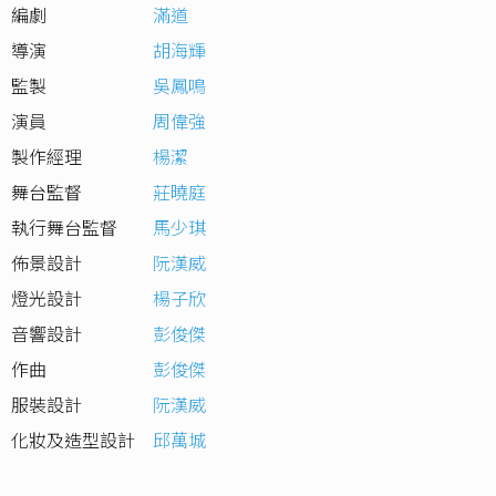
編劇
滿道
導演
胡海輝
監製
吳鳳鳴
演員
周偉強
製作經理
楊潔
舞台監督
莊曉庭
執行舞台監督
馬少琪
佈景設計
阮漢威
燈光設計
楊子欣
音響設計
彭俊傑
作曲
彭俊傑
服裝設計
阮漢威
化妝及造型設計
邱萬城