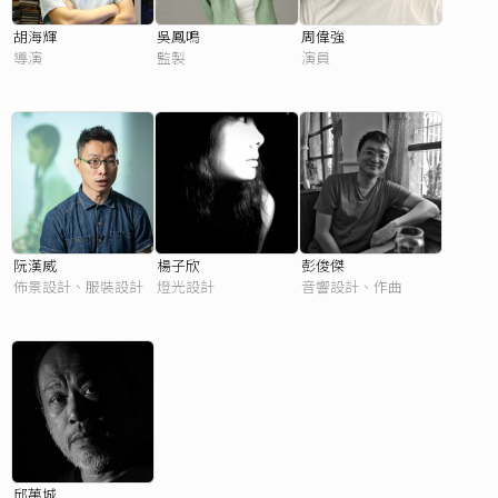
胡海輝
吳鳳鳴
周偉強
導演
監製
演員
阮漢威
楊子欣
彭俊傑
佈景設計、服裝設計
燈光設計
音響設計、作曲
邱萬城