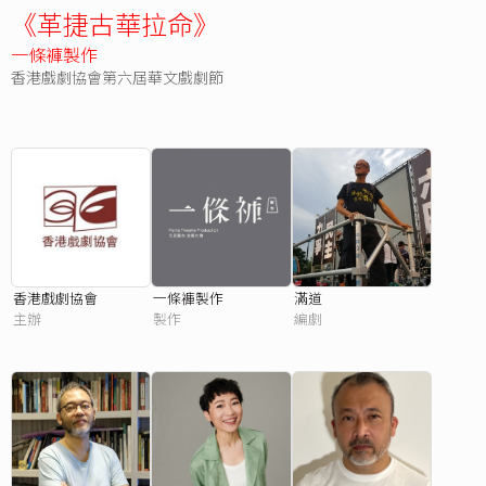
《革捷古華拉命》
一條褲製作
香港戲劇協會第六屆華文戲劇節
香港戲劇協會
一條褲製作
滿道
主辦
製作
編劇