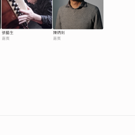
張藝生
陳炳釗
嘉賓
嘉賓