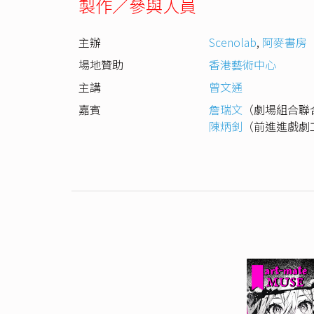
製作／參與人員
主辦
Scenolab
,
阿麥書房
場地贊助
香港藝術中心
主講
曾文通
嘉賓
詹瑞文
（劇場組合聯
陳炳釗
（前進進戲劇