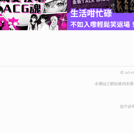
© art-m
本網站之節目資訊來源
如不欲