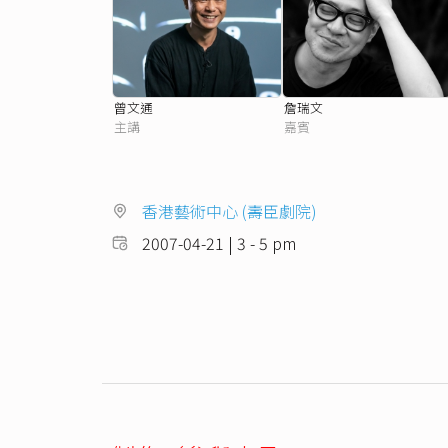
曾文通
詹瑞文
主講
嘉賓
香港藝術中心 (壽臣劇院)
2007-04-21 | 3 - 5 pm