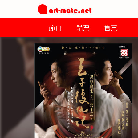
節目
購票
售票