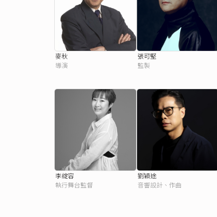
麥秋
張可堅
導演
監製
李綻容
劉穎途
執行舞台監督
音響設計、作曲