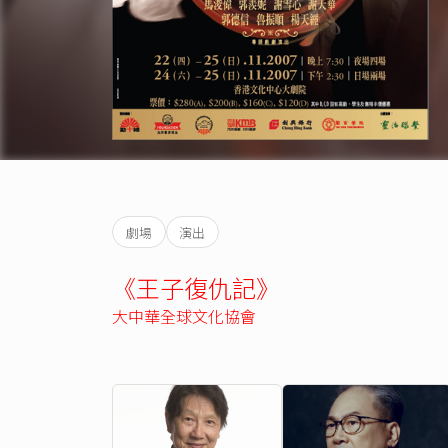
劇場
演出
《王子復仇記》
大中華全球文化協會