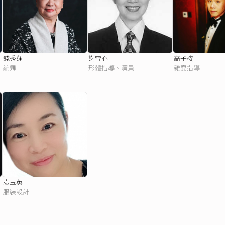
錢秀蓮
謝雪心
高子桉
編舞
形體指導、演員
雜耍指導
袁玉英
服裝設計