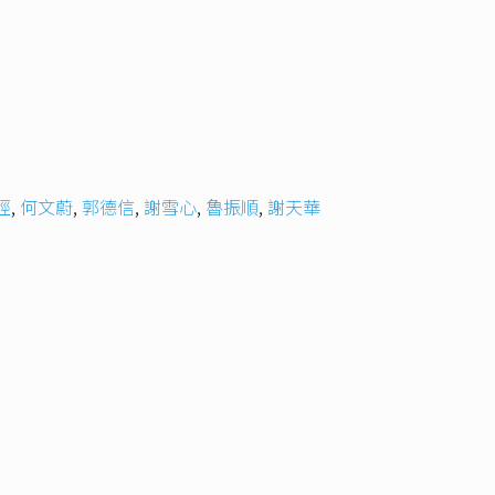
經
,
何文蔚
,
郭德信
,
謝雪心
,
魯振順
,
謝天華