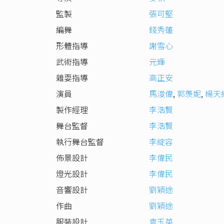
監製
張可堅
編舞
錢秀蓮
形體指導
謝雪心
武術指導
元輝
雜耍指導
高正安
演員
馬浚偉
,
郭羡妮
,
楊天
製作經理
李浩賢
舞台監督
李浩賢
執行舞台監督
李綻容
佈景設計
李偉民
燈光設計
李偉民
音響設計
劉穎途
作曲
劉穎途
服裝設計
袁玉英