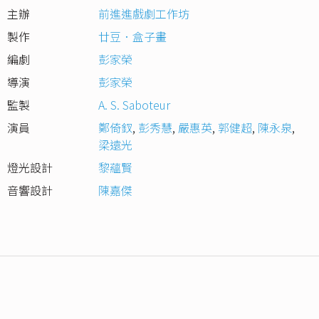
主辦
前進進戲劇工作坊
製作
廿豆．盒子畫
編劇
彭家榮
導演
彭家榮
監製
A. S. Saboteur
演員
鄭倚釵
,
彭秀慧
,
嚴惠英
,
郭健超
,
陳永泉
,
梁遠光
燈光設計
黎蘊賢
音響設計
陳嘉傑