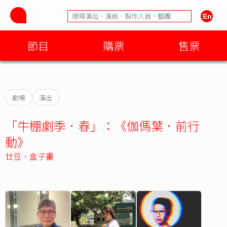
節目
購票
售票
劇場
演出
「牛棚劇季．春」：《伽傌葉．前行
動》
廿豆．盒子畫