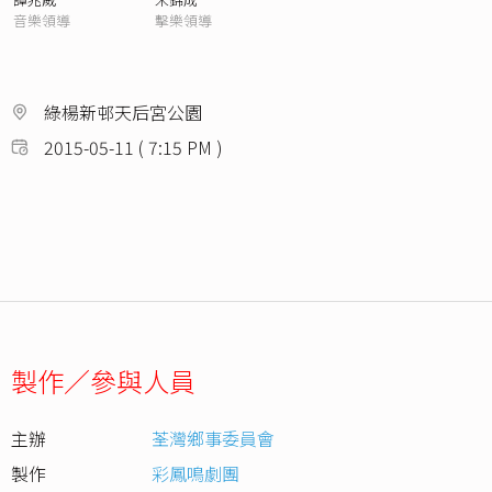
音樂領導
擊樂領導
綠楊新邨天后宮公園
2015-05-11 ( 7:15 PM )
製作／參與人員
主辦
荃灣鄉事委員會
製作
彩鳳鳴劇團