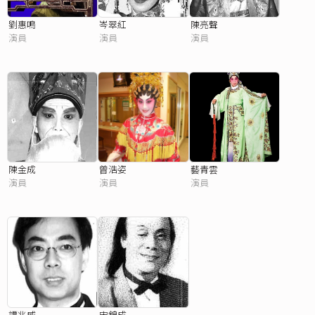
劉惠鳴
岑翠紅
陳亮聲
演員
演員
演員
陳金成
曾浩姿
藝青雲
演員
演員
演員
譚兆威
宋錦成