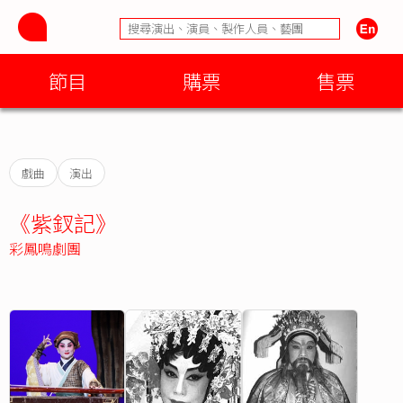
節目
購票
售票
戲曲
演出
《紫釵記》
彩鳳鳴劇團