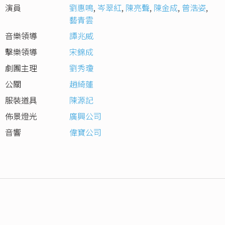
演員
劉惠鳴
,
岑翠紅
,
陳亮聲
,
陳金成
,
曾浩姿
,
藝青雲
音樂領導
譚兆威
擊樂領導
宋錦成
劇團主理
劉秀瓊
公關
趙綺蓮
服裝道具
陳源記
佈景燈光
廣興公司
音響
偉寶公司