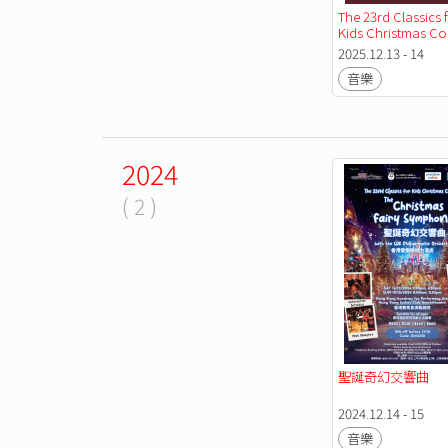
The 23rd Classics f
Kids Christmas Con
The Carnival Music
2025.12.13 - 14
Spectacular
音樂
2024
( 2 )
聖誕奇幻交響曲
2024.12.14 - 15
音樂