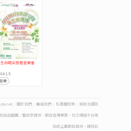
為生命喝采慈善音樂會
14.1.5
音樂
ate.net
|
關於我們
|
聯絡我們
|
私隱權政策
|
條款及細則
包括由藝團／藝術家提供、節目宣傳單張、社交網絡平台等
如欲上載節目資訊，請
按此