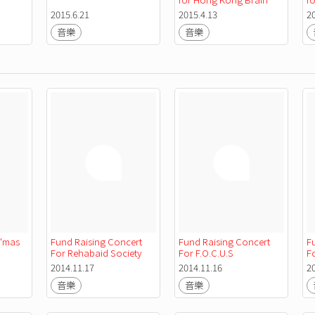
Foundation
2015.6.21
2015.4.13
2
音樂
音樂
'mas 
Fund Raising Concert 
Fund Raising Concert 
F
For Rehabaid Society
For F.O.C.U.S
F
2014.11.17
2014.11.16
2
音樂
音樂