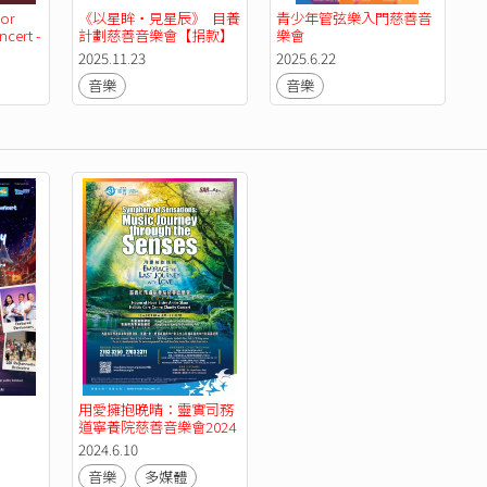
or 
《以星眸‧見星辰》  目養
青少年管弦樂入門慈善音
cert - 
計劃慈善音樂會【捐款】
樂會
al 
2025.11.23
2025.6.22
音樂
音樂
用愛擁抱晚晴：靈實司務
道寧養院慈善音樂會2024
2024.6.10
音樂
多媒體