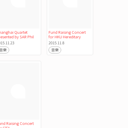
hanghai Quartet 
Fund Raising Concert 
resented by SAR Phil 
for HKU Hereditary 
Gastrointestinal Cancer 
015.11.23
2015.11.8
Registry
音樂
音樂
und Raising Concert 
r ClFA