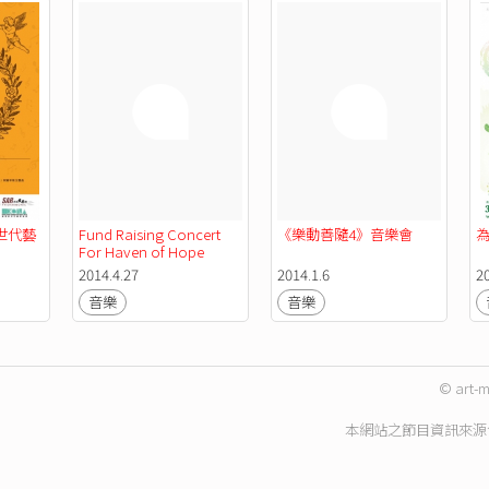
世代藝
Fund Raising Concert 
《樂動善隨4》音樂會
For Haven of Hope 
Hospital
2014.4.27
2014.1.6
20
音樂
音樂
© art-m
本網站之節目資訊來源