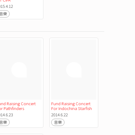
015.4.12
音樂
und Raising Concert 
Fund Raising Concert 
or Pathfinders
For Indochina Starfish 
Foundation
014.6.23
2014.6.22
音樂
音樂