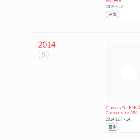
2015.6.22
音樂
2014
( 9 )
Classics For Kids X
Concerts for APA
2014.12.7 - 14
音樂