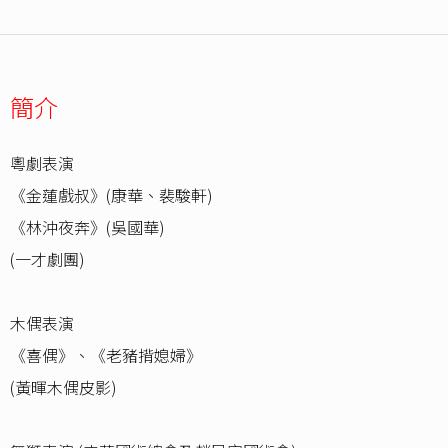
簡介
粵劇表演
《金蓮戲叔》(康華、裴駿軒)
《林沖夜奔》(吳國華)
(一才劇團)
木偶表演
《喜偶》、《老豬揹媳婦》
(黃暉木偶皮影)