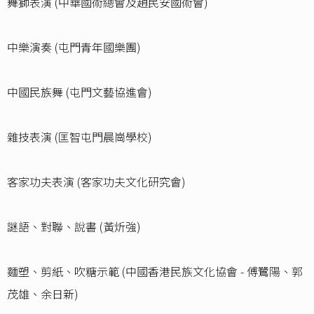
舞獅表演 (中華國術總會及趙民安國術會)
中樂演奏 (屯門青年國樂團)
中國民族舞 (屯門文藝協進會)
雜技表演 (匡智屯門晨崗學校)
客家功夫表演 (客家功夫文化研究會)
謎語、對聯、說書 (黃炘強)
麵塑、剪紙、吹糖示範 (中國香港民族文化協會 - 傅鷺陽、郭
茂雄、余日新)