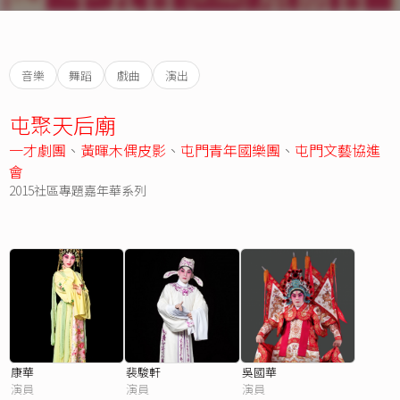
音樂
舞蹈
戲曲
演出
屯聚天后廟
一才劇團
、
黃暉木偶皮影
、
屯門青年國樂團
、
屯門文藝協進
會
2015社區專題嘉年華系列
康華
裴駿軒
吳國華
演員
演員
演員