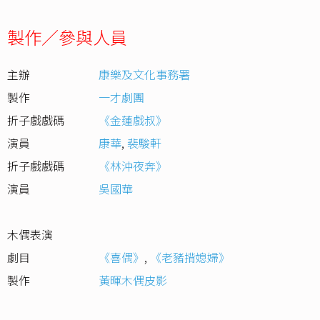
製作／參與人員
主辦
康樂及文化事務署
製作
一才劇團
折子戲戲碼
《金蓮戲叔》
演員
康華
,
裴駿軒
折子戲戲碼
《林沖夜奔》
演員
吳國華
木偶表演
劇目
《喜偶》
,
《老豬揹媳婦》
製作
黃暉木偶皮影