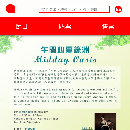
節目
購票
售票