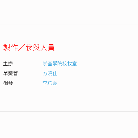
製作／參與人員
主辦
崇基學院校牧室
單簧管
方曉佳
鋼琴
李巧靈