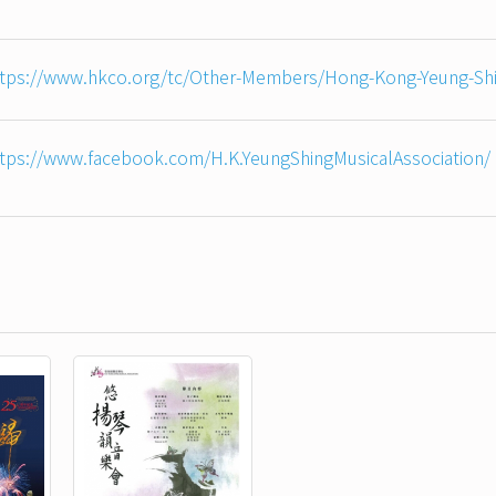
tps://www.hkco.org/tc/Other-Members/Hong-Kong-Yeung-Shin
tps://www.facebook.com/H.K.YeungShingMusicalAssociation/