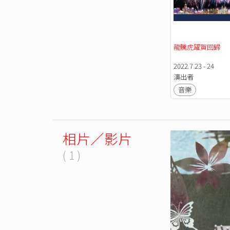
龍騰虎躍賀回歸
2022.7.23 - 24
演出者
音樂
相片／影片
( 1 )