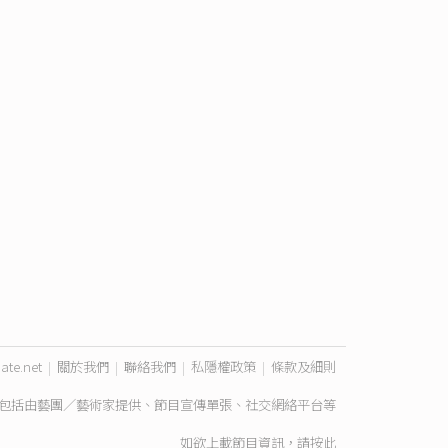
ate.net
|
關於我們
|
聯絡我們
|
私隱權政策
|
條款及細則
包括由藝團／藝術家提供、節目宣傳單張、社交網絡平台等
如欲上載節目資訊，請
按此