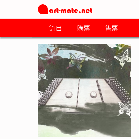
節目
購票
售票