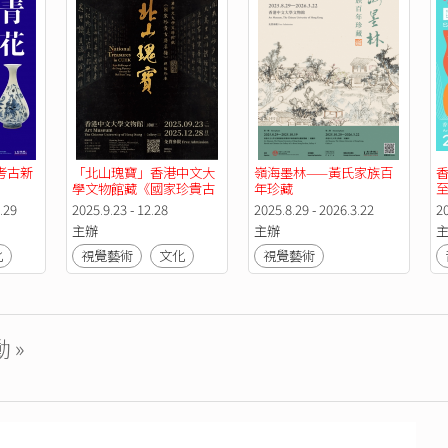
考古新
「北山瑰寶」香港中文大
嶺海墨林——黃氏家族百
學文物館藏《國家珍貴古
年珍藏
籍名錄》碑帖珍本 展覽
.29
2025.9.23 - 12.28
2025.8.29 - 2026.3.22
2
主辦
主辦
化
視覺藝術
文化
視覺藝術
 »