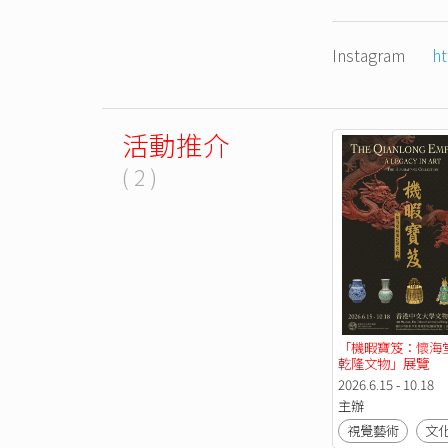
Instagram
h
活動推介
( 2 )
「機暇寶笈：懷海
乾隆文物」展覽
2026.6.15 - 10.18
主辦
視覺藝術
文