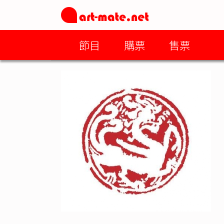
節目
購票
售票