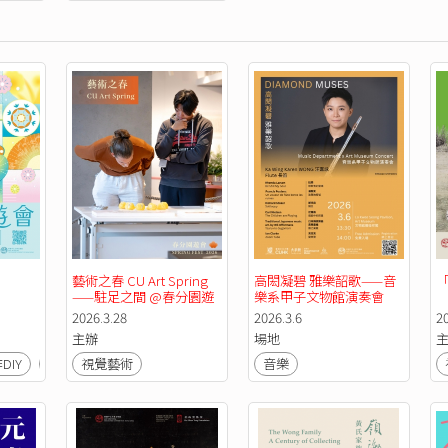
藝術之春 CU Art Spring 
高閎凝碧 雅樂韶歌——音
「
——駐足之間 @春分園遊
樂系甲子文物館演奏會
會
2026.3.28
2026.3.6
20
主辦
場地
DIY
文化
視覺藝術
音樂