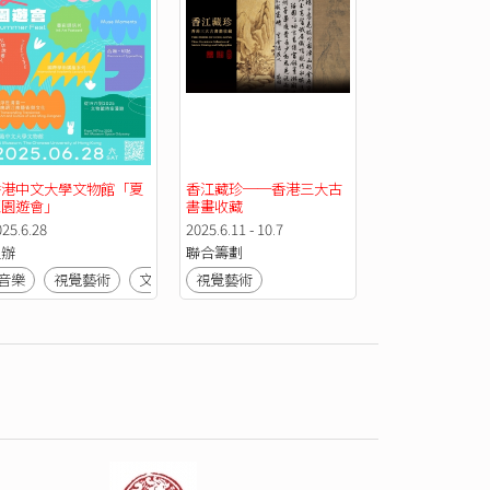
香港中文大學文物館「夏
香江藏珍──香港三大古
至園遊會」
書畫收藏
025.6.28
2025.6.11 - 10.7
主辦
聯合籌劃
音樂
視覺藝術
文化
視覺藝術