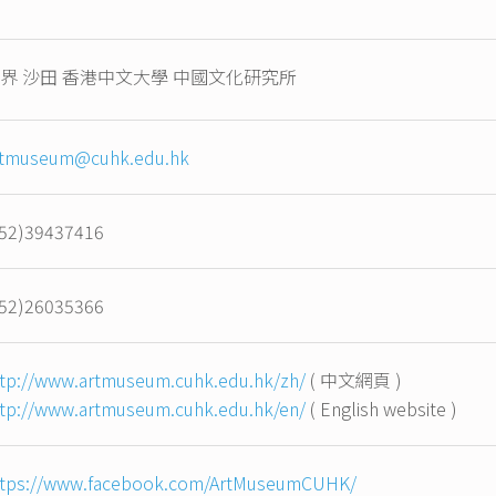
界 沙田 香港中文大學 中國文化研究所
rtmuseum@cuhk.edu.hk
852)39437416
852)26035366
ttp://www.artmuseum.cuhk.edu.hk/zh/
( 中文網頁 )
ttp://www.artmuseum.cuhk.edu.hk/en/
( English website )
ttps://www.facebook.com/ArtMuseumCUHK/