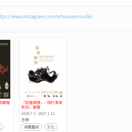
ttps://www.instagram.com/artmuseumcuhk/
堂藏贈
「感墨鑄情——憶利漢楨
教授」展覽
2026.7.3 - 2027.1.12
主辦
化
視覺藝術
文化