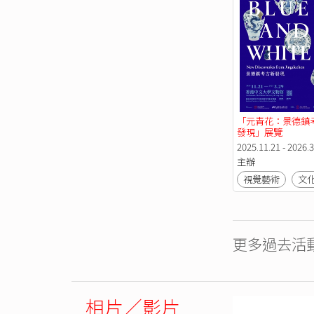
「元青花：景德鎮
發現」展覽
2025.11.21 - 2026.3
主辦
視覺藝術
文
更多過去活動
相片／影片