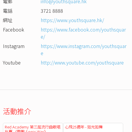
電郵
info@youthsquare.hk
電話
3721 8888
網址
https://www.youthsquare.hk/
Facebook
https://www.facebook.com/youthsquar
e/
Instagram
https://www.instagram.com/youthsquar
e
Youtube
http://www.youtube.com/youthsquare
活動推介
Red Academy 第三屆流行曲歌唱
心飛25週年 - 如光如舞
比賽 《聲戰 Sonic War》