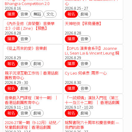
Bhangra Competition 2.0
心
2026.8.16
2026.8.25 - 27
購票
音樂
舞蹈
文化
報名
劇場
《內外全修（非榮譽）音樂學
天神地俠【早鳥優惠】
士》小誌 ( Zine ) 【預售】
2026.8.28
2026.8.28
購票
音樂
購票
音樂
《從上而來的愛》音樂劇
【OPUS 演奏會系列】Joanne
Li, Sean Lai & Vincent Leung 鋼
2026.8.29
琴三重奏
2026.8.29
報名
音樂
劇場
購票
音樂
親子沉浸互動工作坊｜香港話劇
Cy Leo 何卓彥: 兩界一心
團教育中心
2026.8.29 - 30
2026.8.30
報名
劇場
購票
音樂
音樂劇入門課程（第十一期）｜
「一試傾情」演技入門班（第三
香港話劇團教育中心
十一及三十二期）│ 香港話劇團
2026.9.11 - 11.6
教育中心
2026.9.17 - 10.20
報名
音樂
劇場
報名
劇場
2026-27第一期（9-12月）幼兒／
銘賢書院六十周年校慶音樂劇 —
兒童戲劇課程｜香港話劇團
我們的故事
2026.9.23 - 12.5
2026.9.26 - 27