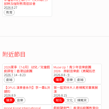
放映及理財教育座談會
2026.8.27
教育
附近節目
2026夏季（7-8月）幼兒／兒童戲
Muse Up！青少年音樂劇團
劇課程｜香港話劇團
2026 原創音樂劇《勇闖孤悲
2026.7.14 - 8.23
城！》
2026.8.8 - 9
劇場
購票
音樂
劇場
【OPUS 演奏會系列】李一葦&洪
第一屆笑林木人巷棟篤笑畢業展
健鈞
演
2026.8.9
2026.8.15
購票
音樂
報名
文化
棟篤笑
Hong Kong International
戲劇隨意門│ 香港話劇團教育中