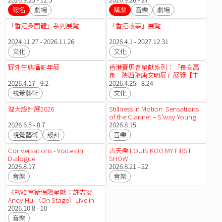
報名
劇場
購票
音樂
劇場
「香港多面體」系列展覽
「香港故事」展覽
2024.11.27 - 2026.11.26
2026.4.1 - 2027.12.31
文化
文化
野外生態攝影年展
香港賽馬會呈獻系列：「長安萬
象—陝西隋唐文明展」展覽【中
2026.4.17 - 9.2
華文化節2026】
2026.4.25 - 8.24
視覺藝術
文化
理大設計展2026
Stillness in Motion: Sensations
of the Clarinet – S'way Young
2026.6.5 - 8.7
Artist Series
2026.8.15
視覺藝術
設計
音樂
Conversations - Voices in
古天樂 LOUIS KOO MY FIRST
Dialogue
SHOW
2026.8.17
2026.8.21 - 22
音樂
音樂
《FWD富衛保險呈獻：許志安
Andy Hui〈On Stage〉Live in
Concert 2026》
2026.10.8 - 10
音樂