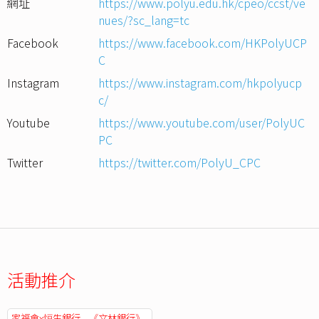
網址
https://www.polyu.edu.hk/cpeo/ccst/ve
nues/?sc_lang=tc
Facebook
https://www.facebook.com/HKPolyUCP
C
Instagram
https://www.instagram.com/hkpolyucp
c/
Youtube
https://www.youtube.com/user/PolyUC
PC
Twitter
https://twitter.com/PolyU_CPC
活動推介
家福會x恒生銀行—《文林銀行》