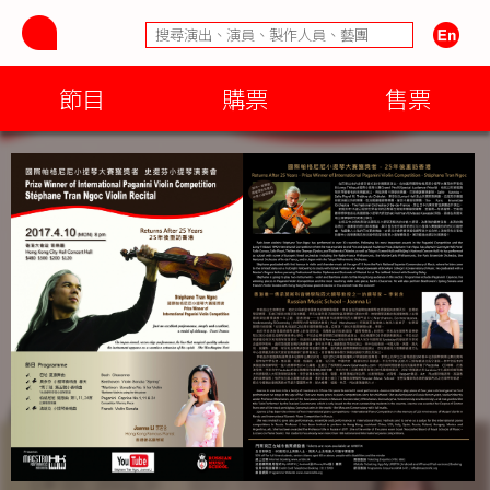
節目
購票
售票