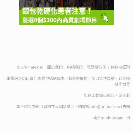
© art-mate.net
|
關於我們
|
聯絡我們
|
私隱權政策
|
條款及細則
本網站之節目資訊來源包括由藝團／藝術家提供、節目宣傳單張、社交網
絡平台等
如欲上載節目資訊，請
按此
如不欲有關節目資訊在本網站顯示，請電郵
info@art-mate.net
告知
AlphaSoft Design Ltd