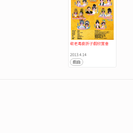
敬老粵劇折子戲欣賞會
2013.4.14
戲曲