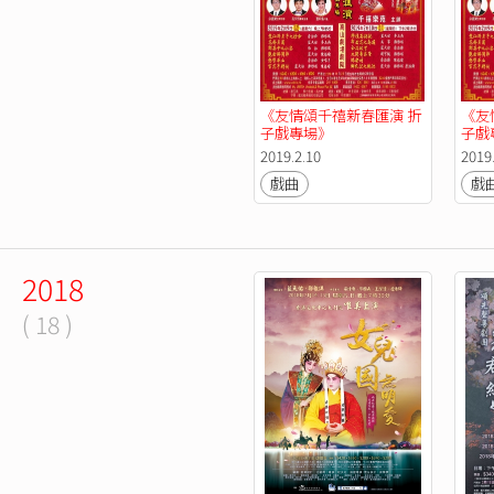
《友情頌千禧新春匯演 折
《友
子戲專場》
子戲
2019.2.10
2019.
戲曲
戲
2018
( 18 )