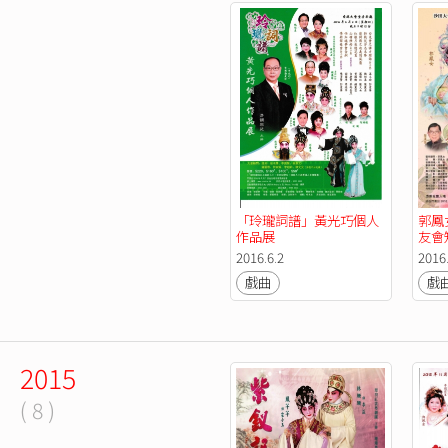
「玲瓏詞譜」黃光巧個人
郭鳳
作品展
友會
2016.6.2
2016
戲曲
戲
2015
( 8 )