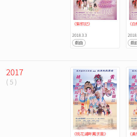
《紫釵記》
《白
2018.3.3
2018.
戲曲
戲
2017
( 5 )
《桃花湖畔鳳求凰》
《黃