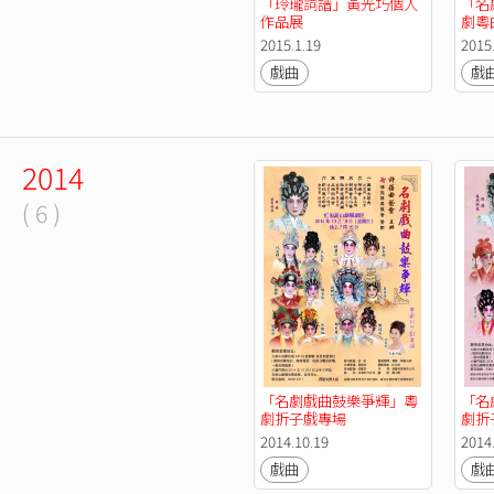
「玲瓏詞譜」黃光巧個人
「名
作品展
劇粵
2015.1.19
2015
戲曲
戲
2014
( 6 )
「名劇戲曲鼓樂爭輝」粵
「名
劇折子戲專場
劇折
2014.10.19
2014
戲曲
戲