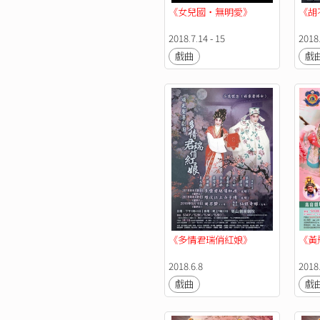
《女兒國・無明愛》
《胡
2018.7.14 - 15
2018
戲曲
戲
《多情君瑞俏紅娘》
《黃
2018.6.8
2018
戲曲
戲