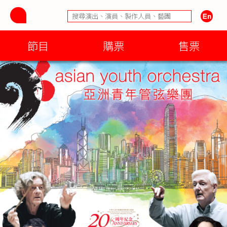
節目
購票
售票