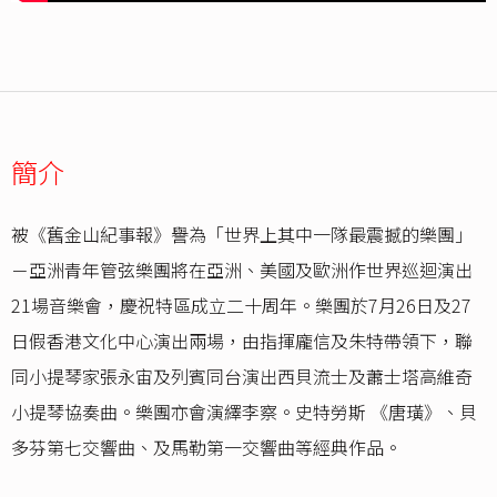
簡介
被《舊金山紀事報》譽為「世界上其中一隊最震撼的樂團」
－亞洲青年管弦樂團將在亞洲、美國及歐洲作世界巡迴演出
21場音樂會，慶祝特區成立二十周年。樂團於7月26日及27
日假香港文化中心演出兩場，由指揮龐信及朱特帶領下，聯
同小提琴家張永宙及列賓同台演出西貝流士及蕭士塔高維奇
小提琴協奏曲。樂團亦會演繹李察。史特勞斯 《唐璜》、貝
多芬第七交響曲、及馬勒第一交響曲等經典作品。