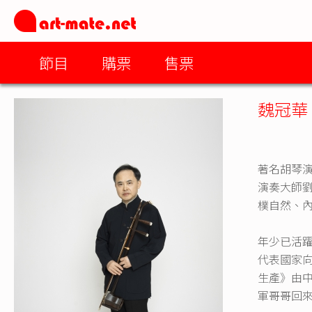
節目
購票
售票
魏冠華
著名胡琴
演奏大師
樸自然、
年少已活
代表國家
生產》由中
軍哥哥回