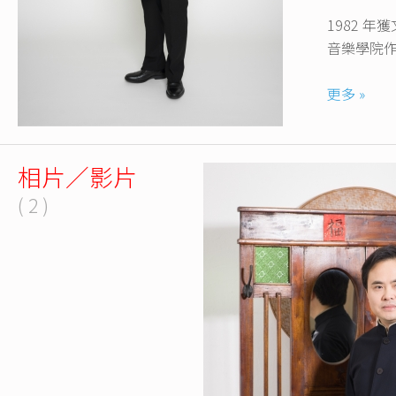
1982 
音樂學院
1991 
更多 »
樂團「中
曲》，好評
功，並錄製
相片／影片
( 2 )