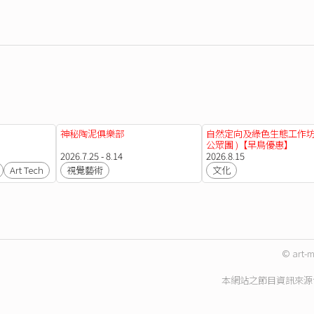
神秘陶泥俱樂部
自然定向及綠色生態工作坊 
公眾團 )【早鳥優惠】
2026.7.25 - 8.14
2026.8.15
Art Tech
視覺藝術
文化
© art-m
本網站之節目資訊來源