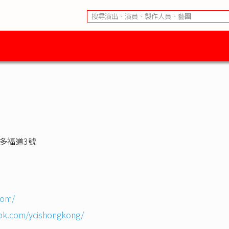
多福道3號
com/
ok.com/ycishongkong/