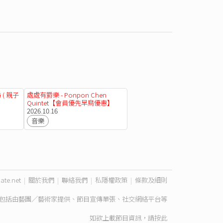
( 親子
處處有爵樂 - Ponpon Chen
Quintet【會員優先早鳥優惠】
2026.10.16
音樂
ate.net
|
關於我們
|
聯絡我們
|
私隱權政策
|
條款及細則
包括由藝團／藝術家提供、節目宣傳單張、社交網絡平台等
如欲上載節目資訊，請
按此