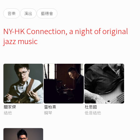
音樂
演出
藝穗會
NY-HK Connection, a night of original
jazz music
關家傑
雷柏熹
杜思國
結他
鋼琴
低音結他