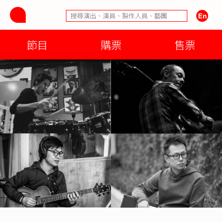
節目
購票
售票