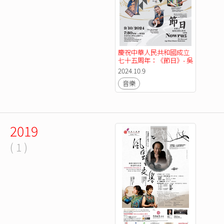
慶祝中華人民共和國成立
七十五周年：《節日》- 吳
蠻與絲路音樂大師們音樂
2024.10.9
會 
音樂
2019
( 1 )