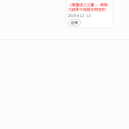
《風雅頌之交響 —  新時
代趙季平與歷史時空對
話》【早鳥優惠】
2019.4.12 - 13
音樂