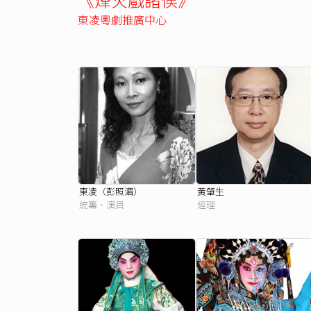
東凌粵劇推廣中心
東凌（彭照湄）
黃肇生
統籌、演員
經理