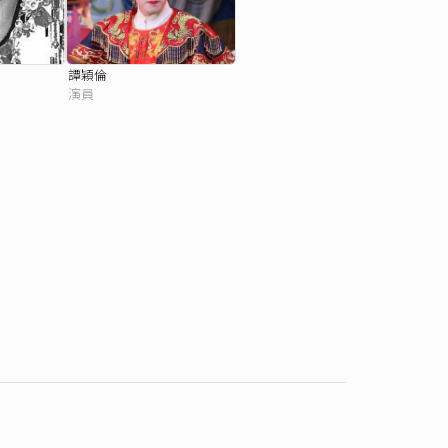
譚穎倫
演員