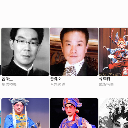
曾榮生
曾健文
韓燕明
擊樂領導
音樂領導
武術指導