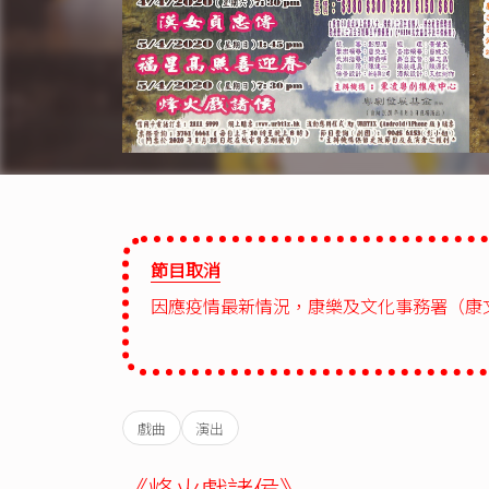
節目取消
因應疫情最新情況，康樂及文化事務署（康
戲曲
演出
《烽火戲諸侯》