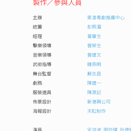
製作／參與人員
主辦
東凌粵劇推廣中心
統籌
彭照湄
經理
黃肇生
擊樂領導
曾榮生
音樂領導
曾健文
武術指導
韓燕明
舞台監督
蘇志昌
劇務
陳健一
服裝道具
陳源記
佈景設計
新港興公司
海報設計
天虹制作
演員
宋洪波
,
御玲瓏
,
阮德