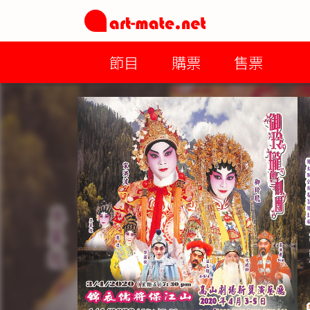
節目
購票
售票