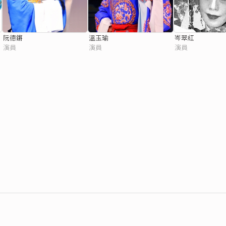
阮德鏘
溫玉瑜
岑翠紅
演員
演員
演員