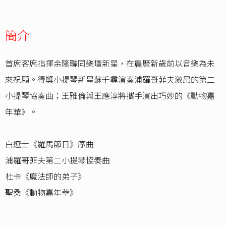
簡介
首席客席指揮余隆聯同樂壇新星，在農曆新歲前以音樂為未
來祝願。得獎小提琴新星蘇千尋演奏浦羅哥菲夫激昂的第二
小提琴協奏曲；王雅倫與王應淳將攜手演出巧妙的《動物嘉
年華》。
白遼士《羅馬節日》序曲
浦羅哥菲夫第二小提琴協奏曲
杜卡《魔法師的弟子》
聖桑《動物嘉年華》