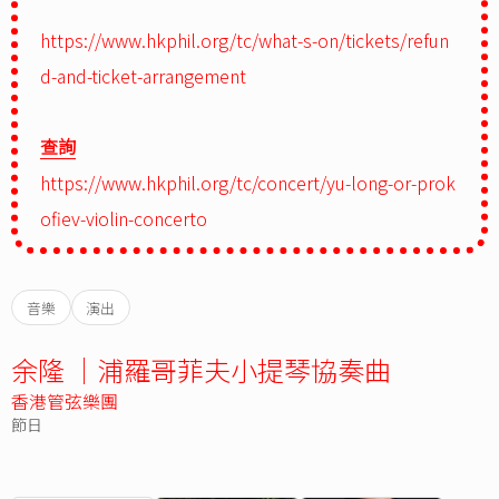
https://www.hkphil.org/tc/what-s-on/tickets/refun
d-and-ticket-arrangement
查詢
https://www.hkphil.org/tc/concert/yu-long-or-prok
ofiev-violin-concerto
音樂
演出
余隆 ｜浦羅哥菲夫小提琴協奏曲
香港管弦樂團
節日