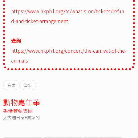
https://www.hkphil.org/tc/what-s-on/tickets/refun
d-and-ticket-arrangement
查詢
https://www.hkphil.org/concert/the-carnival-of-the-
animals
音樂
演出
動物嘉年華
香港管弦樂團
太古週日家+賞系列