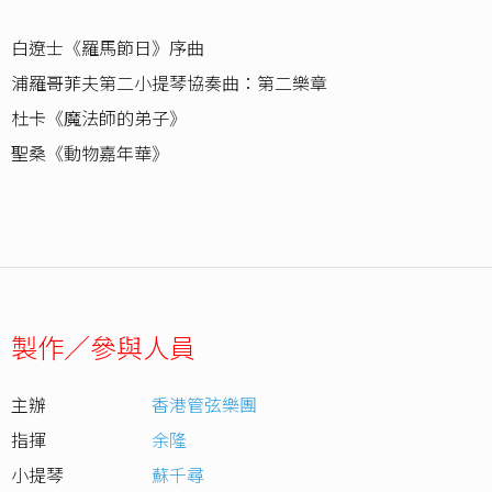
白遼士《羅馬節日》序曲
浦羅哥菲夫第二小提琴協奏曲：第二樂章
杜卡《魔法師的弟子》
聖桑《動物嘉年華》
製作／參與人員
主辦
香港管弦樂團
指揮
余隆
小提琴
蘇千尋