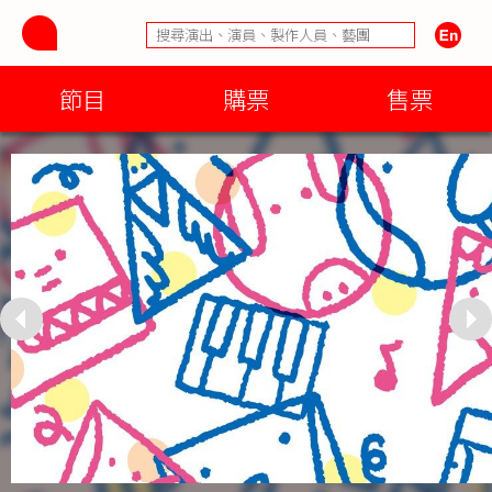
節目
購票
售票