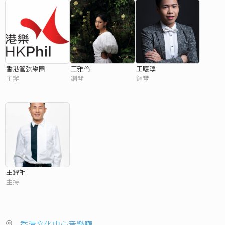
香港管弦樂團
王雅倫
王應淳
主辦
鋼琴
鋼琴
王耀祖
主持
香港文化中心音樂廳