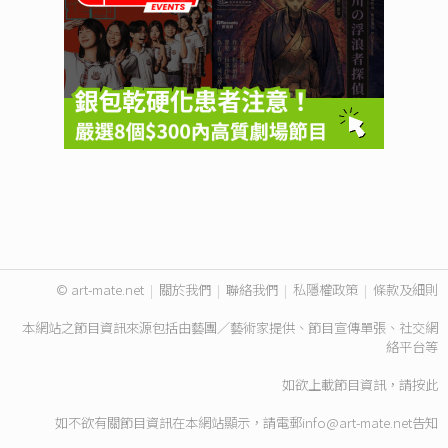
© art-mate.net
|
關於我們
|
聯絡我們
|
私隱權政策
|
條款及細則
本網站之節目資訊來源包括由藝團／藝術家提供、節目宣傳單張、社交網
絡平台等
如欲上載節目資訊，請
按此
如不欲有關節目資訊在本網站顯示，請電郵
info@art-mate.net
告知