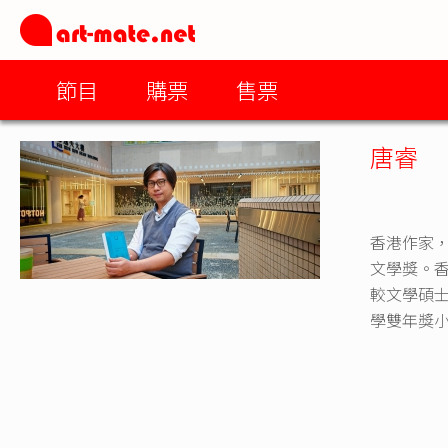
節目
購票
售票
唐睿
香港作家
文學獎。
較文學碩士
學雙年獎