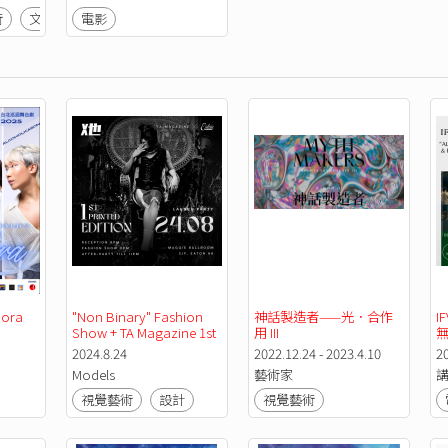
術
文學
電影
dora
"Non Binary" Fashion 
神話製造者——光．合作
I
Show + TA Magazine 1st 
用 III
無
Printed Edition Launch 
2024.8.24
2022.12.24 - 2023.4.10
2
Party
Models
藝術家
視覺藝術
設計
視覺藝術