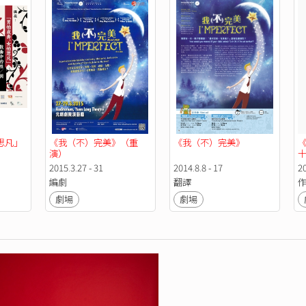
思凡」
《我（不）完美》（重
《我（不）完美》
演）
2015.3.27 - 31
2014.8.8 - 17
2
編劇
翻譯
劇場
劇場