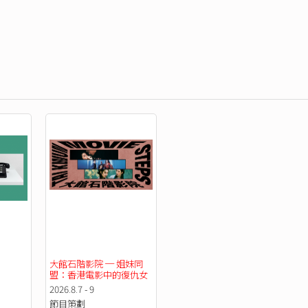
大館石階影院 ─ 姐妹同
盟：香港電影中的復仇女
性（2026年8月）
2026.8.7 - 9
節目策劃