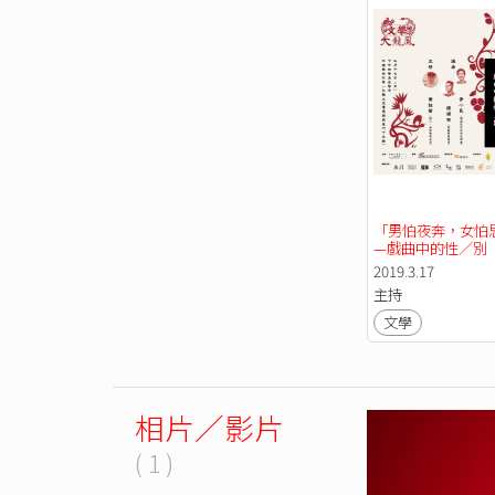
「男怕夜奔，女怕
—戲曲中的性／別
2019.3.17
主持
文學
相片／影片
( 1 )