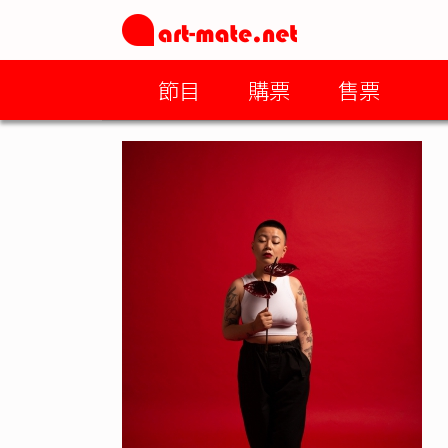
節目
購票
售票