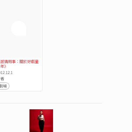
《感情用事：關於好戲量
十年》
012.12.1
作者
劇場