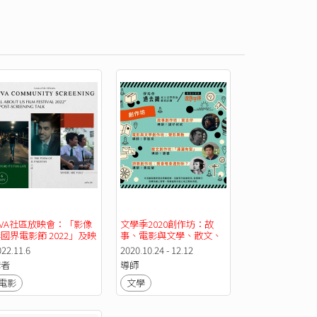
FVA社區放映會：「影像
文學季2020創作坊：故
國界電影節 2022」及映
事、電影與文學、散文、
後座談
詩歌
022.11.6
2020.10.24 - 12.12
講者
導師
電影
文學