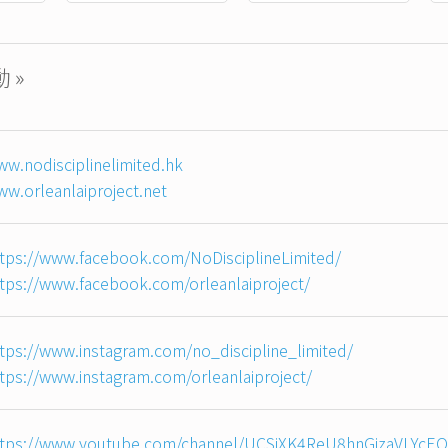
 »
w.nodisciplinelimited.hk
w.orleanlaiproject.net
tps://www.facebook.com/NoDisciplineLimited/
tps://www.facebook.com/orleanlaiproject/
tps://www.instagram.com/no_discipline_limited/
tps://www.instagram.com/orleanlaiproject/
ttps://www.youtube.com/channel/UCSjXK4ReU8hnGjzaVLYcE