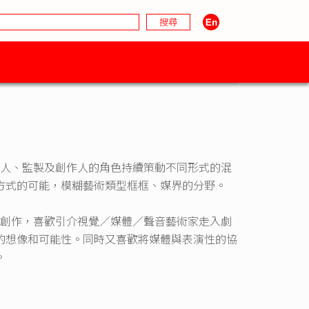
imited，以策劃人、監製及創作人的角色持續策動不同形式的混
方式的可能，模糊藝術類型框框、媒界的分野。
策劃的劇場創作，喜歡引介視覺／媒體／聲音藝術家走入劇
的想像和可能性。同時又喜歡將媒體與表演性的協
。