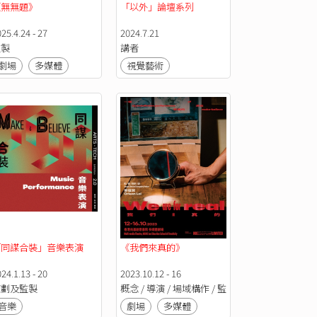
《無無題》
「以外」論壇系列
25.4.24 - 27
2024.7.21
監製
講者
劇場
多媒體
視覺藝術
「同謀合裝」音樂表演
《我們來真的》
24.1.13 - 20
2023.10.12 - 16
策劃及監製
概念 / 導演 / 場域構作 / 監製
音樂
劇場
多媒體