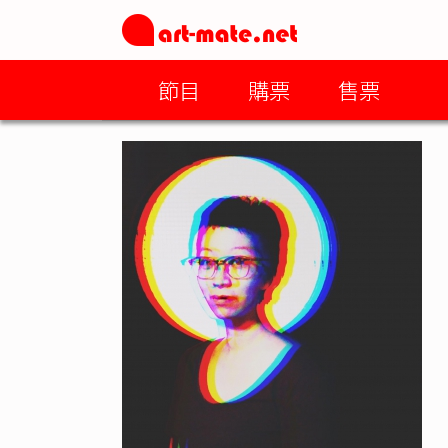
節目
購票
售票