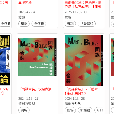
二：表
異域同場
自由舞2025：唐納天 x 陳
偉洛《點石成液》【演出 
• 裝置展覽】
2026.4.2 - 4
2025.11.20 - 30
20
監製
監製
多媒體
視覺藝術
舞蹈
多媒體
文化
舞蹈
視覺藝術
Body 
「同謀合裝」現場表演
「同謀合裝」  - 「藝術‧
24】
科技」展覽2.0
2024.1.19 - 27
2024.1.13 - 28
20
策劃及監製
策劃及監製
劇場
劇場
多媒體
Art Tech