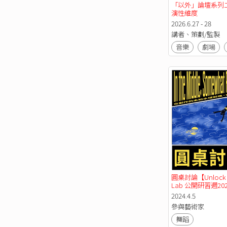
「以外」論壇系列
演性維度 
2026.6.27 - 28
講者、策劃/監製
音樂
劇場
圓桌討論【Unlock 
Lab 公開研習週20
2024.4.5
參與藝術家
舞蹈