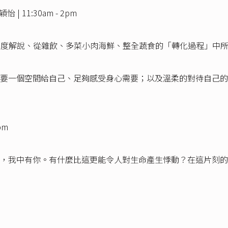
 11:30am - 2pm
太· 以食養角度解說、從雜飲、多菜小肉海鮮、整全蔬食的「轉化過程
要一個空間給自己、足夠感受身心需要；以及溫柔的對待自己的
pm
，我中有你。有什麼比這更能令人對生命產生悸動？在這片刻的