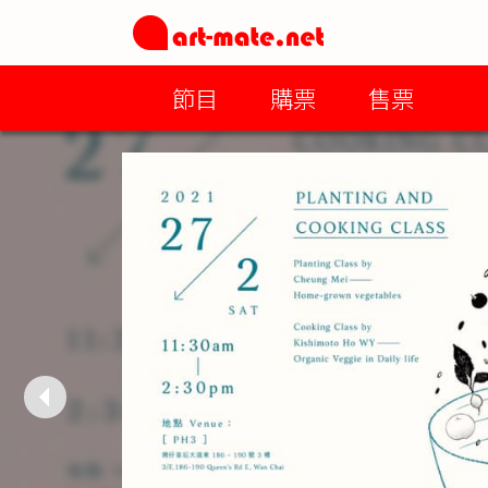
節目
購票
售票