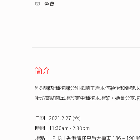
免費
簡介
料理課及種植課分別邀請了岸本何穎怡和張薇以
街坊嘗試簡單地於家中種植本地菜，她會分享培
日期 | 2021.2.27 (六)
時間 | 11:30am - 2:30pm
地點 | [ PH3 ] 香港灣仔皇后大道東 186 – 190 號