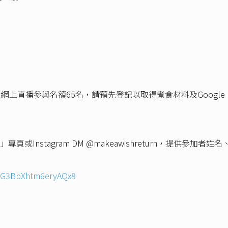
上直播參與名額65名，請預先登記以取得煮食材料及Google m
h Return」專頁或Instagram DM @makeawishreturn
/EG3BbXhtm6eryAQx8