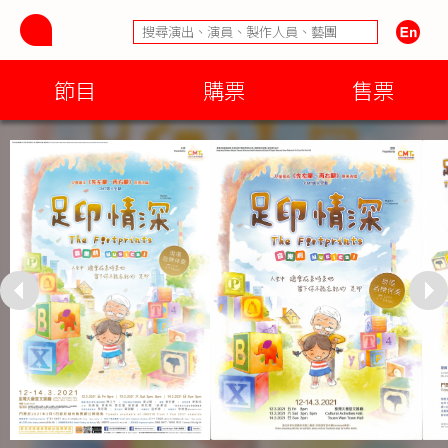
節目
購票
售票