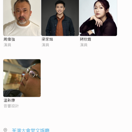
周偉強
梁家銘
蔣欣霞
演員
演員
演員
温新康
音響設計
荃灣大會堂文娛廳