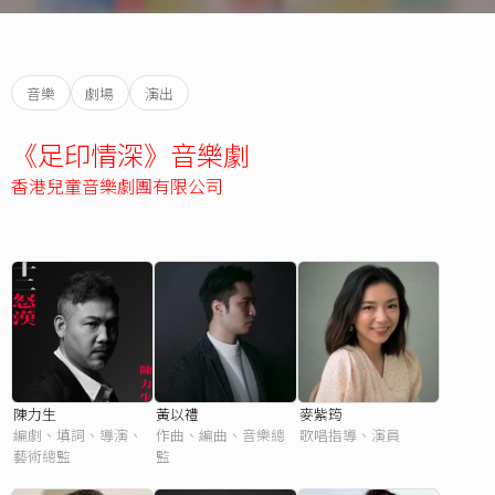
音樂
劇場
演出
《足印情深》音樂劇
香港兒童音樂劇團有限公司
陳力生
黃以禮
麥紫筠
編劇、填詞、導演、
作曲、編曲、音樂總
歌唱指導、演員
藝術總監
監