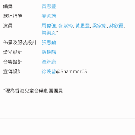
編舞
黃思豐
歌唱指導
麥紫筠
演員
周偉強
,
麥紫筠
,
⿈思豐
,
梁家銘
,
蔣欣霞
,
梁樂恩
*
佈景及服裝設計
張思勤
燈光設計
羅瑞麟
音響設計
溫新康
宣傳設計
徐羨曾
@ShammerCS
*現為香港兒童音樂劇團團員