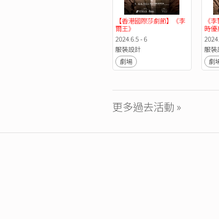
【香港國際莎劇節】《李
《李
爾王》
時優
節】
2024.6.5 - 6
2024.
服裝設計
服裝
劇場
劇
更多過去活動 »