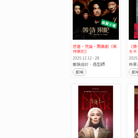
悲喜‧荒誕‧兩幕劇《等
《猿
待果陀》
夫卡
2025.12.12 - 28
2025.
服裝設計、造型師
佈景
劇場
劇