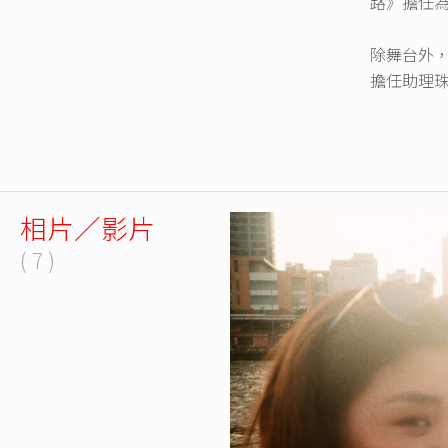
路》擔任
除舞台外，
擔任助理
相片／影片
( 7 )