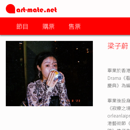
節目
購票
售票
梁子蔚
畢業於香港
Drama
慶典》為
畢業後投
《寂療之境
orlea
港藝術節