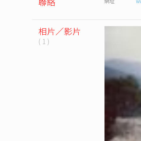
聯絡
網址
w
相片／影片
( 1 )