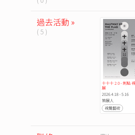
過去活動 »
( 5 )
十十十 2.0 - 刺點
展
2026.4.18 - 5.16
策展人
視覺藝術