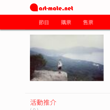
節目
購票
售票
活動推介
( 0 )