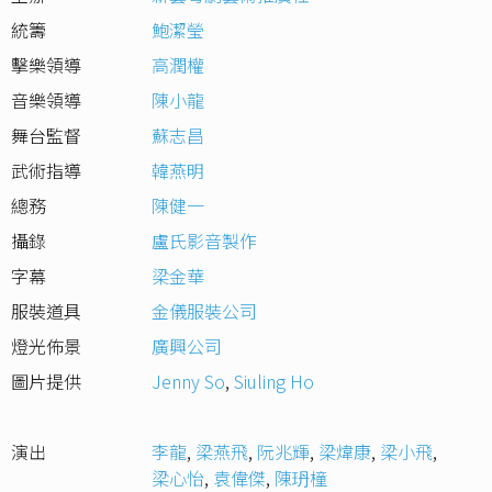
統籌
鮑潔瑩
擊樂領導
高潤權
音樂領導
陳小龍
舞台監督
蘇志昌
武術指導
韓燕明
總務
陳健一
攝錄
盧氏影音製作
字幕
梁金華
服裝道具
金儀服裝公司
燈光佈景
廣興公司
圖片提供
Jenny So
,
Siuling Ho
演出
李龍
,
梁燕飛
,
阮兆輝
,
梁煒康
,
梁小飛
,
梁心怡
,
袁偉傑
,
陳玬橦