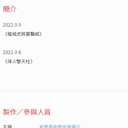
簡介
2022-3-5
《龍城虎將震聲威》
2022-3-6
《烽火撆天柱》
製作／參與人員
主辦
新藝粵劇藝術推廣社