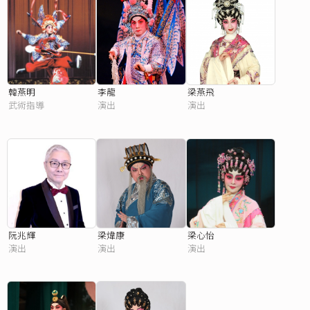
韓燕明
李龍
梁燕飛
武術指導
演出
演出
阮兆輝
梁煒康
梁心怡
演出
演出
演出