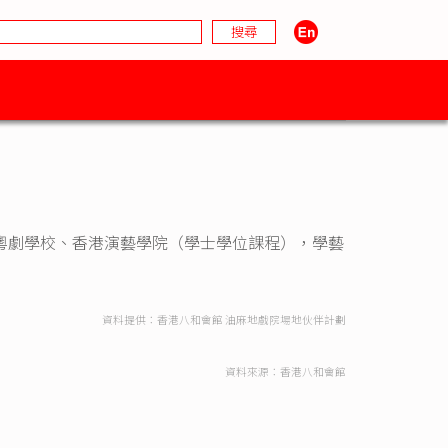
粵劇學校、香港演藝學院（學士學位課程），學藝
資料提供：香港八和會館 油麻地戲院場地伙伴計劃
資料來源：香港八和會館