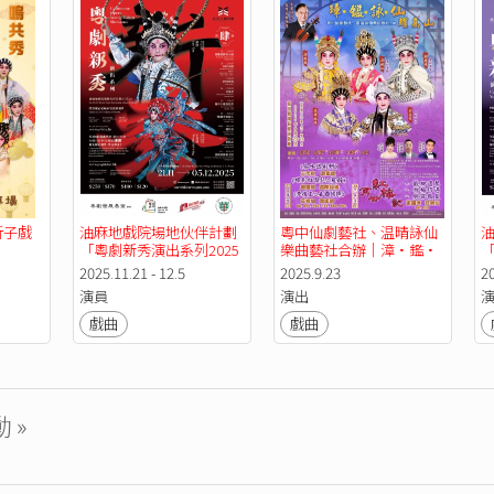
情寶劍有情天》《雙仙拜
月亭》《黃飛虎反五關》
折子戲
油麻地戲院場地伙伴計劃 
粵中仙劇藝社、温晴詠仙
油
「粵劇新秀演出系列2025
樂曲藝社合辦｜漳·鑑·
「
–26」 演期四
詠·仙  耀高山
–
2025.11.21 - 12.5
2025.9.23
20
演員
演出
戲曲
戲曲
 »