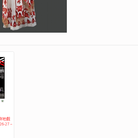
麻地戲
27 – 
計劃
湖畔鳳