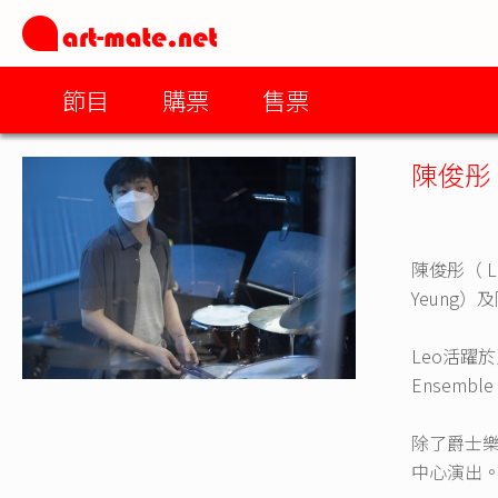
節目
購票
售票
陳俊彤
陳俊彤（ L
Yeung）
Leo活躍於
Ensem
除了爵士樂
中心演出