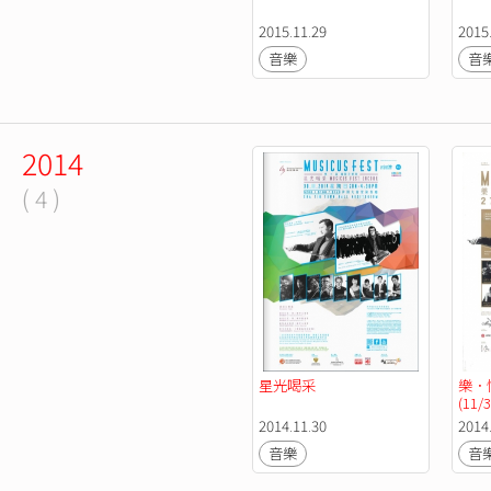
2015.11.29
2015
音樂
音
2014
( 4 )
星光喝采
樂．
(11/3
2014.11.30
2014
音樂
音