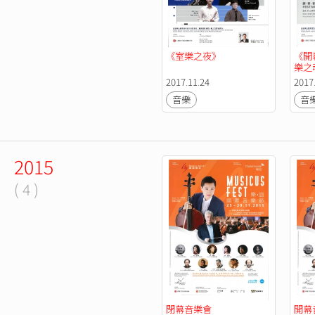
《室樂之夜》
《開
樂之
2017.11.24
2017
音樂
音
2015
( 4 )
閉幕音樂會
開幕