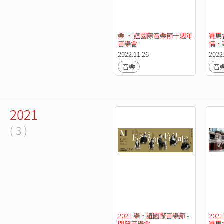
樂 ‧ 誼國際音樂節十週年
賽馬
音樂會
情・
2022.11.26
2022
音樂
音
2021
( 3 )
2021 樂・誼國際音樂節 - 
202
閉幕音樂會
賽馬