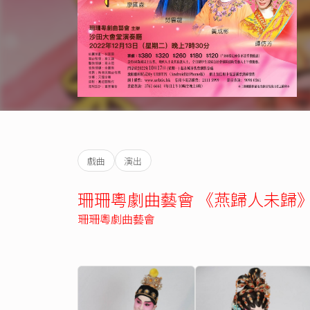
戲曲
演出
珊珊粵劇曲藝會 《燕歸人未歸
珊珊粵劇曲藝會