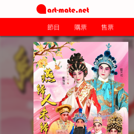
節目
購票
售票