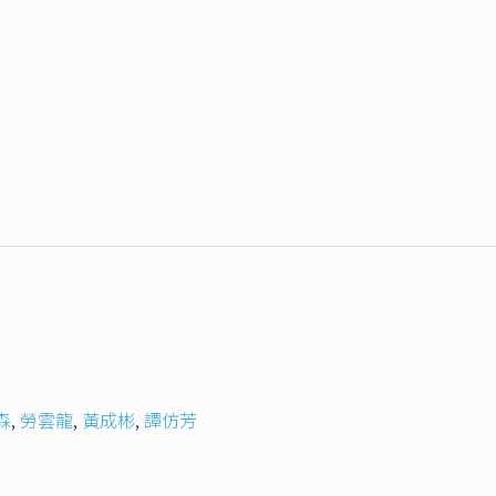
森
,
勞雲龍
,
黃成彬
,
譚仿芳