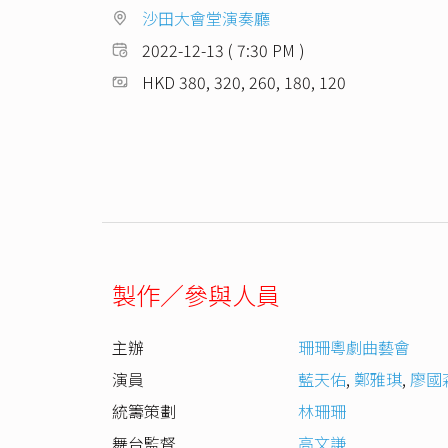
沙田大會堂演奏廳
2022-12-13 ( 7:30 PM )
HKD 380, 320, 260, 180, 120
製作／參與人員
主辦
珊珊粵劇曲藝會
演員
藍天佑
,
鄭雅琪
,
廖國
統籌策劃
林珊珊
舞台監督
高文謙