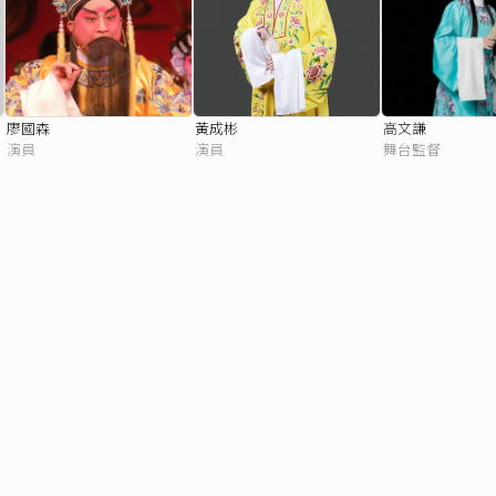
廖國森
黃成彬
高文謙
演員
演員
舞台監督