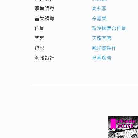
擊樂領導
高永熙
音樂領導
佘嘉樂
佈景
新港興舞台佈景
字幕
天龍字幕
錄影
鳳迎囍製作
海報設計
韋基廣告