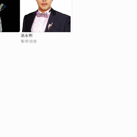
高永熙
擊樂領導