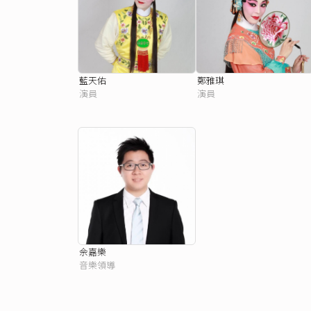
藍天佑
鄭雅琪
演員
演員
佘嘉樂
音樂領導