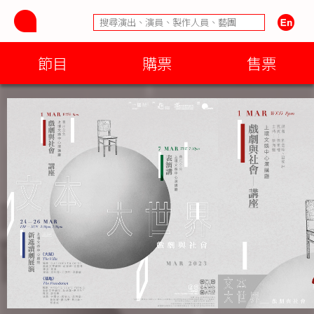
節目
購票
售票