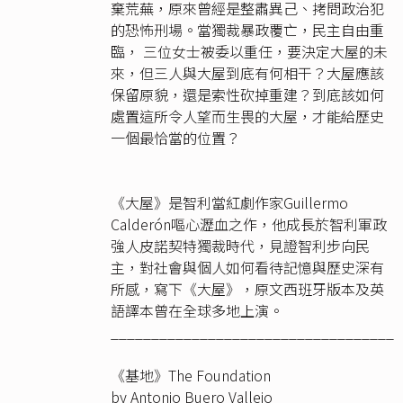
棄荒蕪，原來曾經是整肅異己、拷問政治犯
的恐怖刑場。當獨裁暴政覆亡，民主自由重
臨， 三位女士被委以重任，要決定大屋的未
來，但三人與大屋到底有何相干？大屋應該
保留原貌，還是索性砍掉重建？到底該如何
處置這所令人望而生畏的大屋，才能給歷史
一個最恰當的位置？
《大屋》是智利當紅劇作家Guillermo
Calderón嘔心瀝血之作，他成長於智利軍政
強人皮諾契特獨裁時代，見證智利步向民
主，對社會與個人如何看待記憶與歷史深有
所感，寫下《大屋》，原文西班牙版本及英
語譯本曾在全球多地上演。
___________________________________
《基地》The Foundation
by Antonio Buero Vallejo