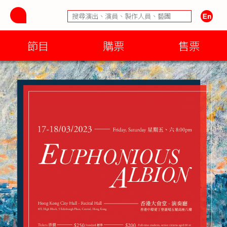
節目
購票
售票