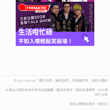
© art-mate.net
|
關於我們
|
聯絡我們
|
私隱權政策
|
條款及細則
本網站之節目資訊來源包括由藝團／藝術家提供、節目宣傳單張、社交網
絡平台等
如欲上載節目資訊，請
按此