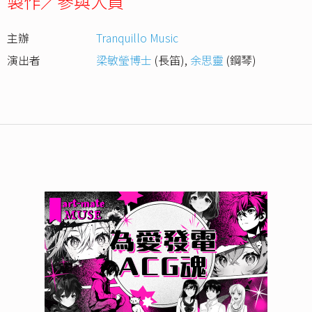
製作／參與人員
主辦
Tranquillo Music
演出者
梁敏瑩博士
(長笛)
,
余思靈
(鋼琴)