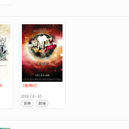
劇
《路得記》
2016.7.8 - 10
音樂
劇場