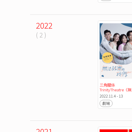
2022
( 2 )
三角關係
TrinityTheatre
的我們 Still You》
2022.11.4 - 13
劇場
2021