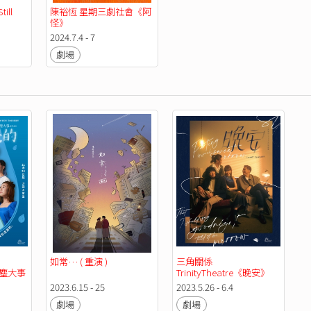
ll 
陳裕恆 星期三劇社會《阿
怪》
2024.7.4 - 7
劇場
如常… ( 重演 )
三角關係
《小塵大事
TrinityTheatre《晚安》
Sweet Dreams
2023.6.15 - 25
2023.5.26 - 6.4
 2023
劇場
劇場