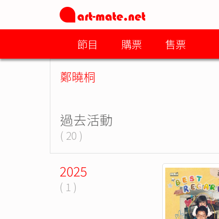
節目
購票
售票
鄭曉桐
過去活動
( 20 )
2025
( 1 )