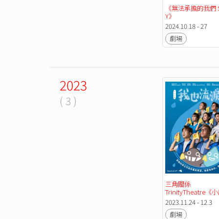
《無法承擔的我們 Sti
Y》
2024.10.18 - 27
劇場
2023
( 3 )
三角關係
TrinityTheatre
2023 我也流淚的》
2023.11.24 - 12.3
Dustykid on stage
劇場