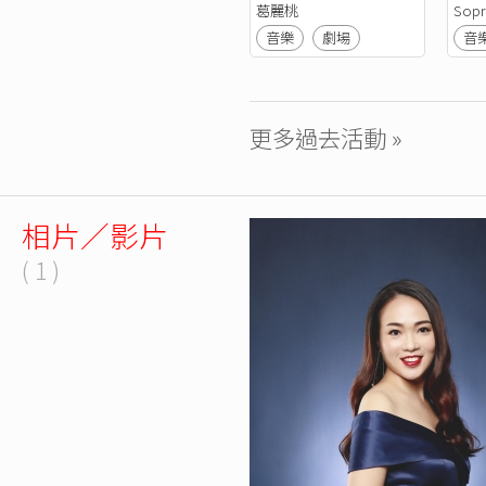
葛麗桃
Sop
音樂
劇場
音
更多過去活動 »
相片／影片
( 1 )