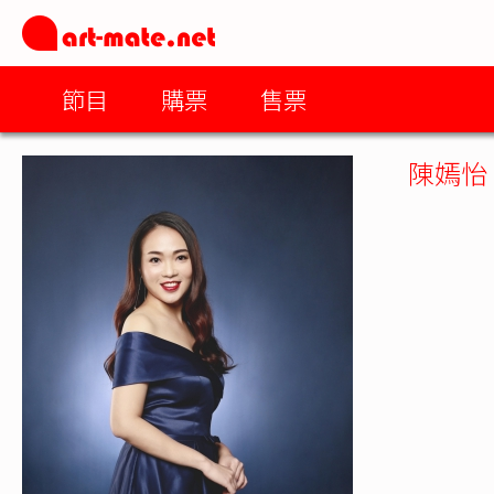
節目
購票
售票
陳嫣怡