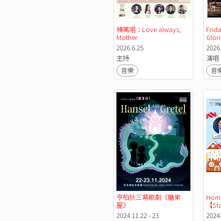
棟篤唱：Love always, 
Frida
Mother
Glor
2026.6.25
2026.
主持
演唱
音樂
音
亨柏狄三幕歌劇《糖果
Home
屋》
【Sta
Seri
2024.11.22 - 23
2024