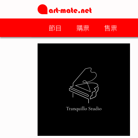
節目
購票
售票