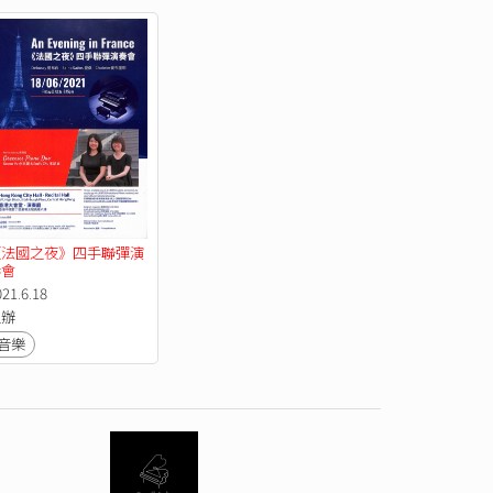
《法國之夜》四手聯彈演
奏會
021.6.18
主辦
音樂