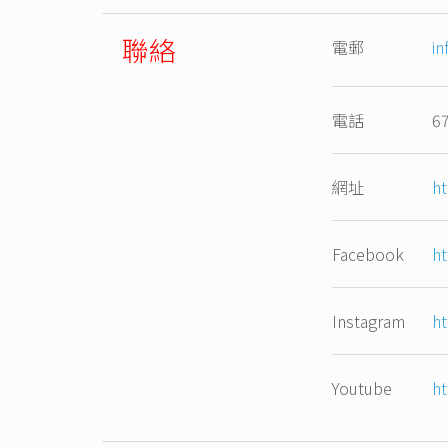
聯絡
電郵
in
電話
6
網址
ht
Facebook
ht
Instagram
ht
Youtube
h