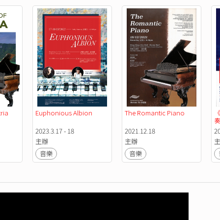
ria
Euphonious Albion
The Romantic Piano
2023.3.17 - 18
2021.12.18
2
主辦
主辦
音樂
音樂