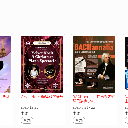
》法國
Velvet Noel: 聖誕鋼琴盛典
BACHannalia 長笛與古鍵
A
琴巴洛克之夜
2025.12.23
2025.3.21 - 22
20
主辦
主辦
音樂
音樂