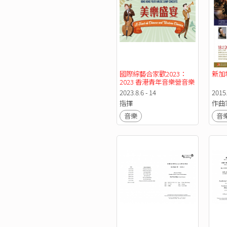
國際綜藝合家歡2023：
新加
2023 香港青年音樂營音樂
會《美樂盛宴》
2023.8.6 - 14
2015
指揮
作曲
音樂
音