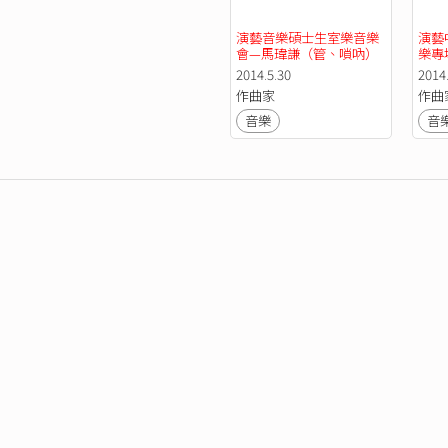
演藝音樂碩士生室樂音樂
演藝
會—馬瑋謙（管、嗩吶）
樂專
2014.5.30
2014
作曲家
作曲
音樂
音