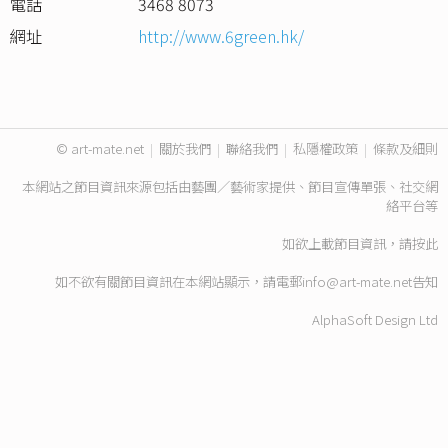
電話
3468 8073
網址
http://www.6green.hk/
© art-mate.net
|
關於我們
|
聯絡我們
|
私隱權政策
|
條款及細則
本網站之節目資訊來源包括由藝團／藝術家提供、節目宣傳單張、社交網
絡平台等
如欲上載節目資訊，請
按此
如不欲有關節目資訊在本網站顯示，請電郵
info@art-mate.net
告知
AlphaSoft Design Ltd