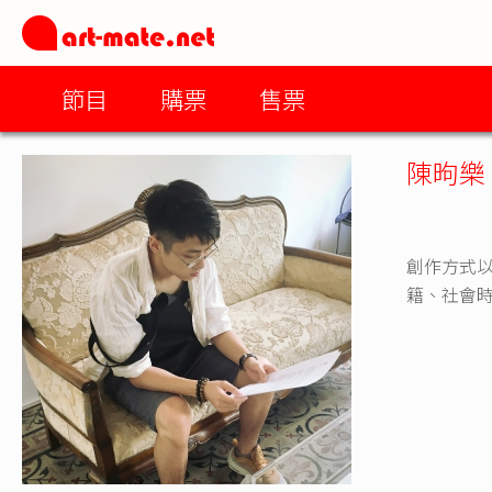
節目
購票
售票
陳昫樂
創作方式
籍、社會