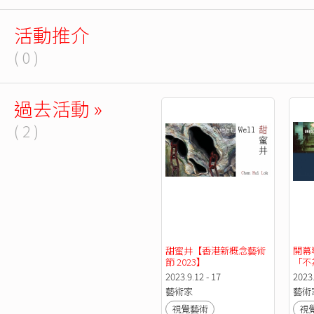
活動推介
( 0 )
過去活動 »
( 2 )
甜蜜井【香港新概念藝術
開幕
節 2023】
「不
【香
2023.9.12 - 17
2023
202
藝術家
藝術
視覺藝術
視